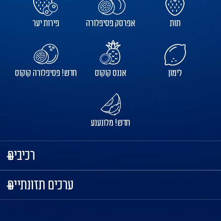
תות
אפרסק פסיפלורה
פירות יער
לימון
אננס קוקוס
חדש! פסיפלורה קוקוס
חדש! מלונענע
רכיבים
ערכים תזונתיים